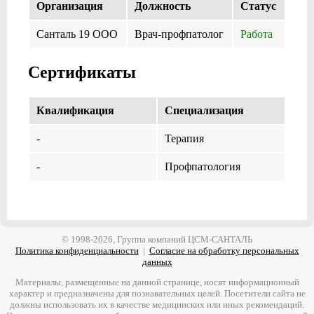
Организация
Должность
Cтатус
Санталь 19 ООО
Врач-профпатолог
Работа
Сертификаты
Квалификация
Специализация
-
Терапия
-
Профпатология
© 1998-2026, Группа компаний ЦСМ-САНТАЛЬ
Политика конфиденциальности
|
Согласие на обработку персональных
данных
Материалы, размещенные на данной странице, носят информационный
характер и предназначены для познавательных целей. Посетители сайта не
должны использовать их в качестве медицинских или иных рекомендаций.