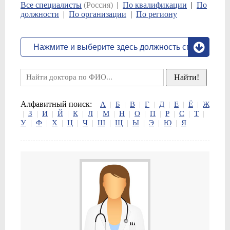
Все специалисты
(Россия)
|
По квалификации
|
По
должности
|
По организации
|
По региону
Алфавитный поиск:
А
|
Б
|
В
|
Г
|
Д
|
Е
|
Ё
|
Ж
|
З
|
И
|
Й
|
К
|
Л
|
М
|
Н
|
О
|
П
|
Р
|
С
|
Т
|
У
|
Ф
|
Х
|
Ц
|
Ч
|
Ш
|
Щ
|
Ы
|
Э
|
Ю
|
Я