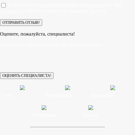
Я ознакомлен с
политикой конфиденциальности
и
даю
согласие
на обработку моих персональных данных.
Оцените, пожалуйста, специалиста!
Специалист:
Щеребединская Зоя Александровна
Томск
Новосибирск
Краснодар
Геленджик
Кызыл