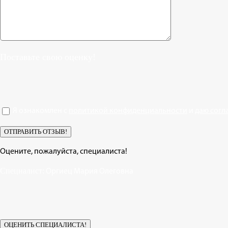
Поставьте свою оценку!
Я ознакомлен с
политикой конфиденциальности
и
даю согл
Оцените, пожалуйста, специалиста!
Специалист:
Оргиец Мария Олеговна