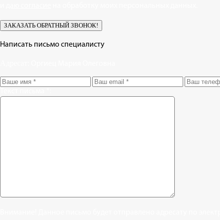
и
даю согласие
на обработку моих персональных данных.
Написать письмо специалисту
Адресат:
Оргиец Мария Олеговна
Текст письма *:
Внимание! Данное письмо будет отправлено адресату по элект