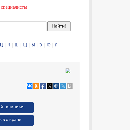
 специалисты
Ц
|
Ч
|
Ш
|
Щ
|
Ы
|
Э
|
Ю
|
Я
айт клиники
ыв о враче