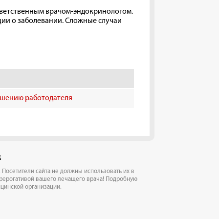
тветственным врачом-эндокринологом.
ции о заболевании. Сложные случаи
ешению работодателя
х
Посетители сайта не должны использовать их в
прерогативой вашего лечащего врача! Подробную
ицинской организации.