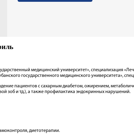
филь
осударственный медицинский университет», специализация «Леч
Кубанского государственного медицинского университета», сп
юдение пациентов с сахарным диабетом, ожирением, метаболи
ой зоб и тд.), а также профилактика эндокринных нарушений.
амоконтроля, диетотерапии.