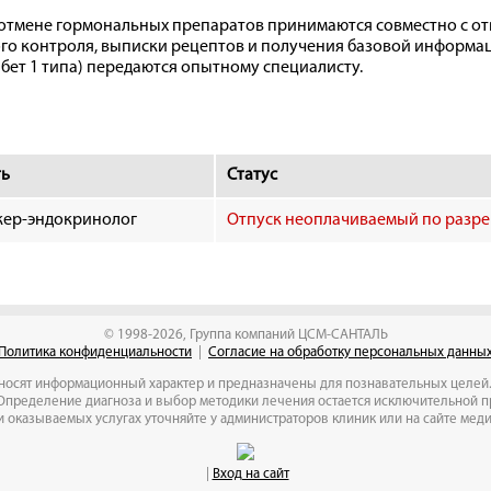
 отмене гормональных препаратов принимаются совместно с о
ого контроля, выписки рецептов и получения базовой информа
абет 1 типа) передаются опытному специалисту.
ть
Cтатус
жер-эндокринолог
Отпуск неоплачиваемый по разр
© 1998-2026, Группа компаний ЦСМ-САНТАЛЬ
Политика конфиденциальности
|
Согласие на обработку персональных данны
носят информационный характер и предназначены для познавательных целей. 
Определение диагноза и выбор методики лечения остается исключительной 
 оказываемых услугах уточняйте у администраторов клиник или на сайте мед
|
Вход на сайт