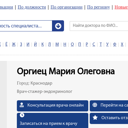
икации
По должности
По организации
По региону
Новые
|
|
|
|
Е
|
Ё
|
Ж
|
З
|
И
|
Й
|
К
|
Л
|
М
|
Н
|
О
|
П
|
Р
|
С
|
Т
|
У
|
Ф
|
Х
|
Оргиец Мария Олеговна
Город:
Краснодар
Врач-стажер-эндокринолог
Консультация врача онлайн
Перейти на с
Оставить отз
Записаться на прием к врачу