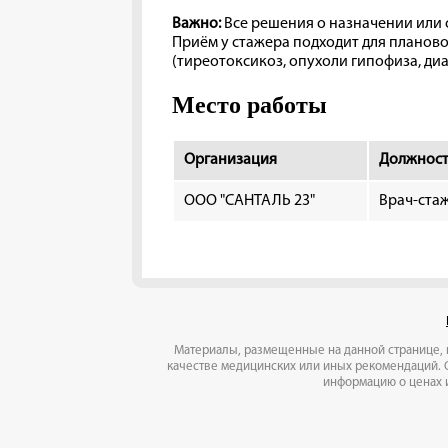
Важно:
Все решения о назначении или
Приём у стажера подходит для планов
(тиреотоксикоз, опухоли гипофиза, ди
Место работы
Организация
Должнос
ООО "САНТАЛЬ 23"
Врач-ста
Материалы, размещенные на данной странице, 
качестве медицинских или иных рекомендаций. 
информацию о ценах и