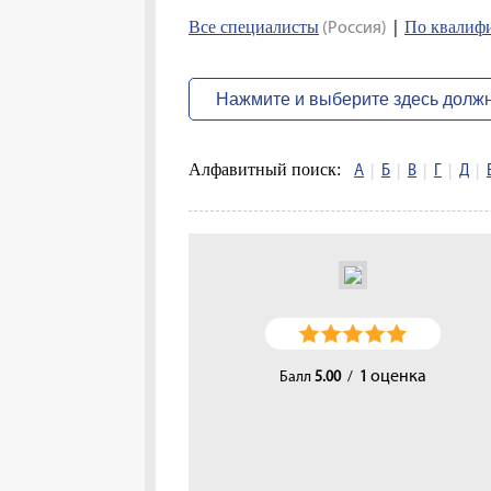
Все специалисты
По квалиф
(Россия)
|
Алфавитный поиск:
А
|
Б
|
В
|
Г
|
Д
|
оценка
Балл
5.00
/
1