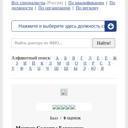
Все специалисты
(Россия)
|
По квалификации
|
По
должности
|
По организации
|
По региону
Алфавитный поиск:
А
|
Б
|
В
|
Г
|
Д
|
Е
|
Ё
|
Ж
|
З
|
И
|
Й
|
К
|
Л
|
М
|
Н
|
О
|
П
|
Р
|
С
|
Т
|
У
|
Ф
|
Х
|
Ц
|
Ч
|
Ш
|
Щ
|
Ы
|
Э
|
Ю
|
Я
оценок
Балл
/
0
Монгуш Солангы Борисовна