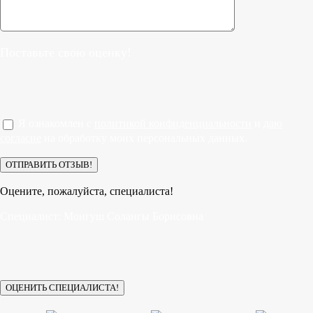
Поставьте свою оценку!
Я ознакомлен с
политикой конфиденциальности
и
даю
согласие
на обработку моих персональных данных.
Оцените, пожалуйста, специалиста!
Специалист:
Монгуш Солангы Борисовна