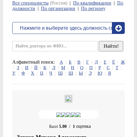
Все специалисты
(Россия)
|
По квалификации
|
По
должности
|
По организации
|
По региону
Алфавитный поиск:
А
|
Б
|
В
|
Г
|
Д
|
Е
|
Ё
|
Ж
|
З
|
И
|
Й
|
К
|
Л
|
М
|
Н
|
О
|
П
|
Р
|
С
|
Т
|
У
|
Ф
|
Х
|
Ц
|
Ч
|
Ш
|
Щ
|
Ы
|
Э
|
Ю
|
Я
оценка
Балл
5.00
/
1
Зернов Михаил Алексеевич