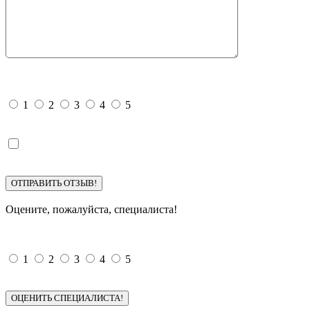
Поставьте свою оценку!
1
2
3
4
5
Я ознакомлен с
политикой конфиденциальности
и
даю
согласие
на обработку моих персональных данных.
Оцените, пожалуйста, специалиста!
Специалист:
губарева виктория витальевна
1
2
3
4
5