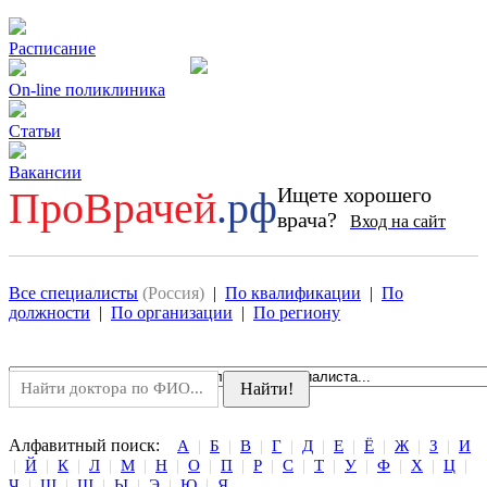
Расписание
On-line поликлиника
Статьи
Вакансии
Ищете хорошего
ПроВрачей
.рф
врача?
Вход на сайт
Все специалисты
(Россия)
|
По квалификации
|
По
должности
|
По организации
|
По региону
Алфавитный поиск:
А
|
Б
|
В
|
Г
|
Д
|
Е
|
Ё
|
Ж
|
З
|
И
|
Й
|
К
|
Л
|
М
|
Н
|
О
|
П
|
Р
|
С
|
Т
|
У
|
Ф
|
Х
|
Ц
|
Ч
|
Ш
|
Щ
|
Ы
|
Э
|
Ю
|
Я