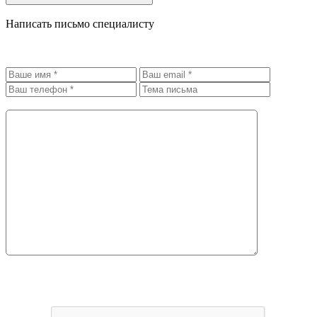
Написать письмо специалисту
Адресат:
губарева виктория витальевна
Текст письма *:
Внимание! Данное письмо будет отправлено адресату по
электронной почте.