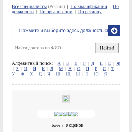
Все специалисты
(Россия)
|
По квалификации
|
По
должности
|
По организации
|
По региону
Алфавитный поиск:
А
|
Б
|
В
|
Г
|
Д
|
Е
|
Ё
|
Ж
|
З
|
И
|
Й
|
К
|
Л
|
М
|
Н
|
О
|
П
|
Р
|
С
|
Т
|
У
|
Ф
|
Х
|
Ц
|
Ч
|
Ш
|
Щ
|
Ы
|
Э
|
Ю
|
Я
оценок
Балл
/
0