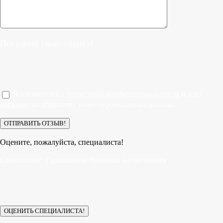
Поставьте свою оценку!
Я ознакомлен с
политикой конфиденциальности
и
даю
согласие
на обработку моих персональных данных.
Оцените, пожалуйста, специалиста!
Специалист:
Гармажапов Вячеслав Бэлигтоевич