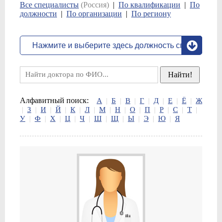
Все специалисты
(Россия)
|
По квалификации
|
По
должности
|
По организации
|
По региону
Алфавитный поиск:
А
|
Б
|
В
|
Г
|
Д
|
Е
|
Ё
|
Ж
|
З
|
И
|
Й
|
К
|
Л
|
М
|
Н
|
О
|
П
|
Р
|
С
|
Т
|
У
|
Ф
|
Х
|
Ц
|
Ч
|
Ш
|
Щ
|
Ы
|
Э
|
Ю
|
Я