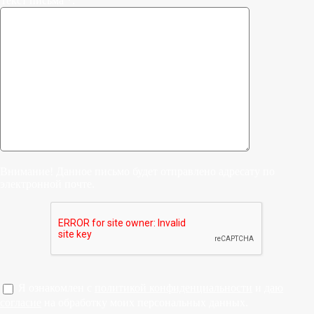
Текст письма *:
Внимание! Данное письмо будет отправлено адресату по
электронной почте.
Я ознакомлен с
политикой конфиденциальности
и
даю
согласие
на обработку моих персональных данных.