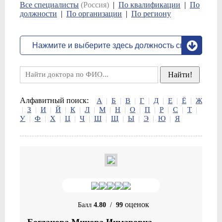
Все специалисты
(Россия)
|
По квалификации
|
По
должности
|
По организации
|
По региону
Алфавитный поиск:
А
|
Б
|
В
|
Г
|
Д
|
Е
|
Ё
|
Ж
|
З
|
И
|
Й
|
К
|
Л
|
М
|
Н
|
О
|
П
|
Р
|
С
|
Т
|
У
|
Ф
|
Х
|
Ц
|
Ч
|
Ш
|
Щ
|
Ы
|
Э
|
Ю
|
Я
оценок
Балл
4.80
/
99
Богданова Минора Инмаровна