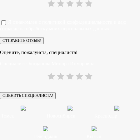
Я ознакомлен с
политикой конфиденциальности
и
даю
согласие
на обработку моих персональных данных.
Оцените, пожалуйста, специалиста!
Специалист:
Богданова Минора Инмаровна
Томск
Новосибирск
Краснодар
Геленджик
Кызыл