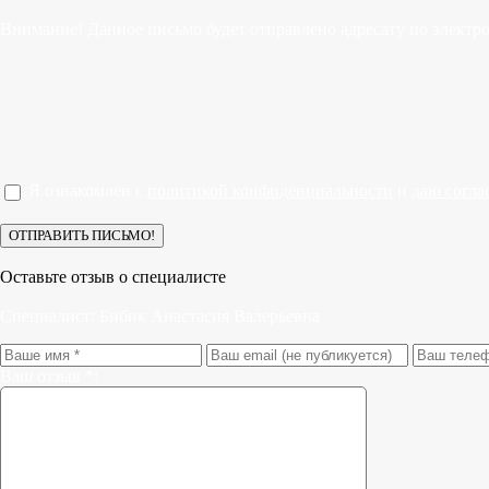
Внимание! Данное письмо будет отправлено адресату по электр
Я ознакомлен с
политикой конфиденциальности
и
даю согла
Оставьте отзыв о специалисте
Специалист:
Бибик Анастасия Валерьевна
Ваш отзыв *: