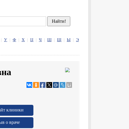
|
У
|
Ф
|
Х
|
Ц
|
Ч
|
Ш
|
Щ
|
Ы
|
Э
вна
айт клиники
ыв о враче