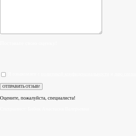
Поставьте свою оценку!
Я ознакомлен с
политикой конфиденциальности
и
даю согла
Оцените, пожалуйста, специалиста!
Специалист:
Бибик Анастасия Валерьевна