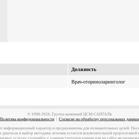
Должность
Врач-оториноларинголог
© 1998-2026, Группа компаний ЦСМ-САНТАЛЬ
Политика конфиденциальности
|
Согласие на обработку персональных данны
т информационный характер и предназначены для познавательных целей. Посет
е диагноза и выбор методики лечения остается исключительной прерогативой
ваемых услугах уточняйте у администраторов клиник или на сайте медицинско