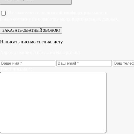
Я ознакомлен с
политикой конфиденциальности
и
даю согласие
на обработку моих персональных данных.
Написать письмо специалисту
Адресат:
Бибик Анастасия Валерьевна
Текст письма *: