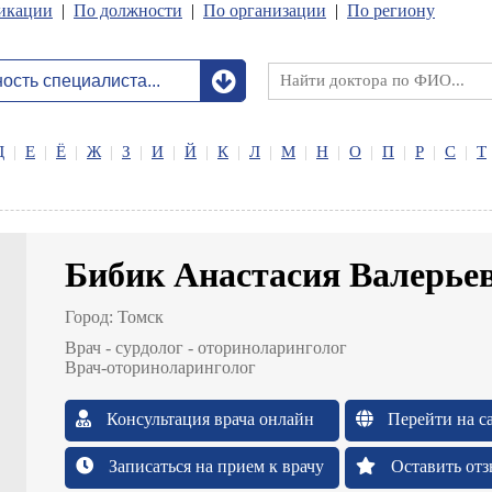
икации
|
По должности
|
По организации
|
По региону
Д
|
Е
|
Ё
|
Ж
|
З
|
И
|
Й
|
К
|
Л
|
М
|
Н
|
О
|
П
|
Р
|
С
|
Т
Бибик Анастасия Валерье
Город:
Томск
Врач - сурдолог - оториноларинголог
Врач-оториноларинголог
Консультация врача онлайн
Перейти на с
Записаться на прием к врачу
Оставить отз