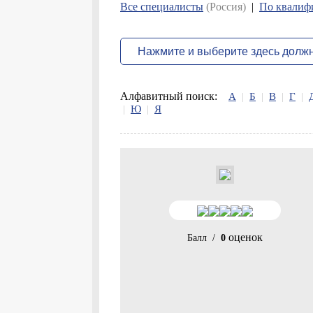
Все специалисты
(Россия)
|
По квалиф
Алфавитный поиск:
А
|
Б
|
В
|
Г
|
|
Ю
|
Я
оценок
Балл
/
0