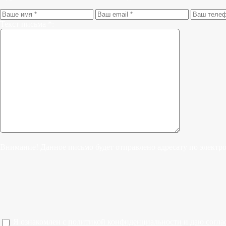
Текст письма *:
Внимание! Данное письмо будет отправлено адресату по электр
Я ознакомлен с
политикой конфиденциальности
и
даю согла