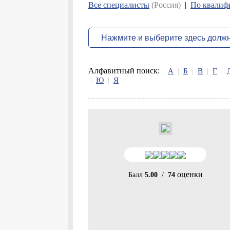
Все специалисты
(Россия)
|
По квалиф
Алфавитный поиск:
А
|
Б
|
В
|
Г
|
|
Ю
|
Я
оценки
Балл
5.00
/
74