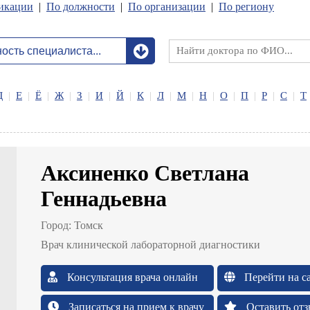
икации
|
По должности
|
По организации
|
По региону
Д
|
Е
|
Ё
|
Ж
|
З
|
И
|
Й
|
К
|
Л
|
М
|
Н
|
О
|
П
|
Р
|
С
|
Т
Аксиненко Светлана
Геннадьевна
Город:
Томск
Врач клинической лабораторной диагностики
Консультация врача онлайн
Перейти на с
Записаться на прием к врачу
Оставить отз