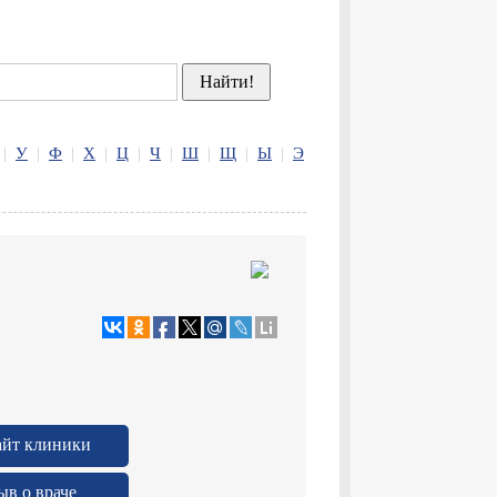
|
У
|
Ф
|
Х
|
Ц
|
Ч
|
Ш
|
Щ
|
Ы
|
Э
айт клиники
ыв о враче